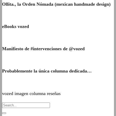
Ollita., la Orden Nómada (mexican handmade design)
eBooks vozed
Manifiesto de #intervenciones de @vozed
Probablemente la única columna dedicada…
vozed imagen columna reseñas