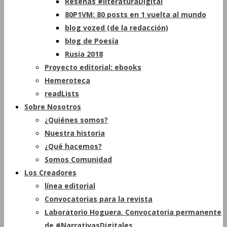
Reseñas #literaturaDigital
80P1VM: 80 posts en 1 vuelta al mundo
blog vozed (de la redacción)
blog de Poesía
Rusia 2018
Proyecto editorial: ebooks
Hemeroteca
readLists
Sobre Nosotros
¿Quiénes somos?
Nuestra historia
¿Qué hacemos?
Somos Comunidad
Los Creadores
línea editorial
Convocatorias para la revista
Laboratorio Hoguera. Convocatoria permanente
de #NarrativasDigitales