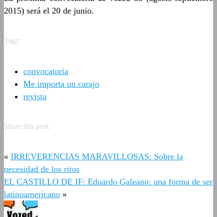
2015) será el 20 de junio.
Tags:
convocatoria
Me importa un carajo
revista
Share this post:
«
IRREVERENCIAS MARAVILLOSAS: Sobre la
necesidad de los ritos
EL CASTILLO DE IF: Eduardo Galeano: una forma de ser
latinoamericano
»