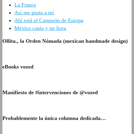
La France
Así me gusta a mí
Ahí está el Campeón de Europa
México canta y no llora
Ollita., la Orden Nómada (mexican handmade design)
eBooks vozed
Manifiesto de #intervenciones de @vozed
Probablemente la única columna dedicada…