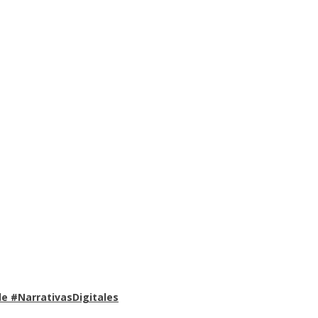
e #NarrativasDigitales