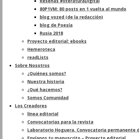
Reseñas #literaturaDigital
80P1VM: 80 posts en 1 vuelta al mundo
blog vozed (de la redacción)
blog de Poesía
Rusia 2018
Proyecto editorial: ebooks
Hemeroteca
readLists
Sobre Nosotros
¿Quiénes somos?
Nuestra historia
¿Qué hacemos?
Somos Comunidad
Los Creadores
línea editorial
Convocatorias para la revista
Laboratorio Hoguera. Convocatoria permanente d
Envíanos tu manuscrito – Proyecto editorial