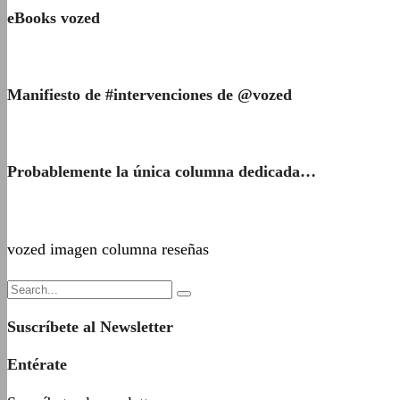
eBooks vozed
Manifiesto de #intervenciones de @vozed
Probablemente la única columna dedicada…
vozed imagen columna reseñas
Suscríbete al Newsletter
Entérate