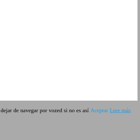
dejar de navegar por vozed si no es así
Aceptar
Leer más