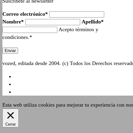
Suscríbete al newsletter
Correo electrónico*
Nombre*
Apellido*
Acepto términos y
condiciones.*
vozed, editada desde 2004. (c) Todos los Derechos reserva
Esta web utiliza cookies para mejorar tu experiencia con no
Cerrar