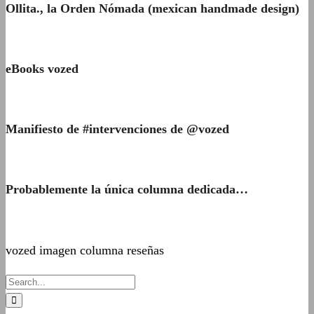
Ollita., la Orden Nómada (mexican handmade design)
eBooks vozed
Manifiesto de #intervenciones de @vozed
Probablemente la única columna dedicada…
vozed imagen columna reseñas