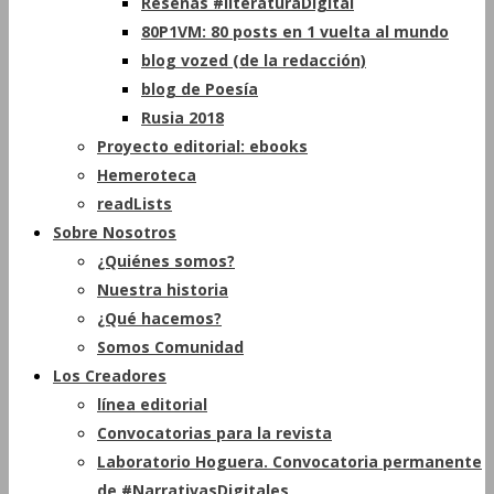
Reseñas #literaturaDigital
80P1VM: 80 posts en 1 vuelta al mundo
blog vozed (de la redacción)
blog de Poesía
Rusia 2018
Proyecto editorial: ebooks
Hemeroteca
readLists
Sobre Nosotros
¿Quiénes somos?
Nuestra historia
¿Qué hacemos?
Somos Comunidad
Los Creadores
línea editorial
Convocatorias para la revista
Laboratorio Hoguera. Convocatoria permanente
de #NarrativasDigitales