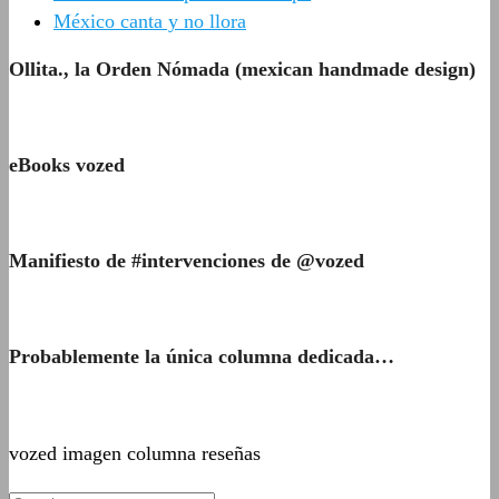
México canta y no llora
Ollita., la Orden Nómada (mexican handmade design)
eBooks vozed
Manifiesto de #intervenciones de @vozed
Probablemente la única columna dedicada…
vozed imagen columna reseñas