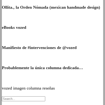
Ollita., la Orden Nómada (mexican handmade design)
eBooks vozed
Manifiesto de #intervenciones de @vozed
Probablemente la única columna dedicada…
vozed imagen columna reseñas