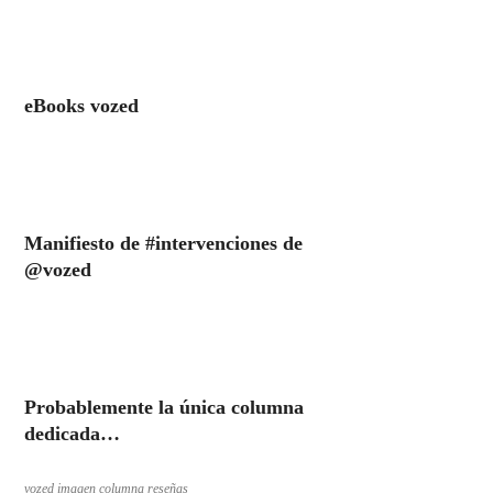
eBooks vozed
Manifiesto de #intervenciones de
@vozed
Probablemente la única columna
dedicada…
vozed imagen columna reseñas