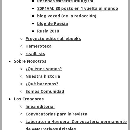
Reseñas #literaturaDigital
80P1VM: 80 posts en 1 vuelta al mundo
blog vozed (de la redacción)
blog de Poesía
Rusia 2018
Proyecto editorial: ebooks
Hemeroteca
readLists
Sobre Nosotros
¿Quiénes somos?
Nuestra historia
¿Qué hacemos?
Somos Comunidad
Los Creadores
línea editorial
Convocatorias para la revista
Laboratorio Hoguera. Convocatoria permanente
de #NarrativasDigitales