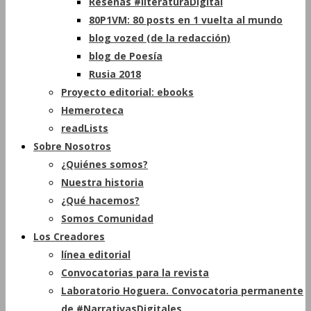
Reseñas #literaturaDigital
80P1VM: 80 posts en 1 vuelta al mundo
blog vozed (de la redacción)
blog de Poesía
Rusia 2018
Proyecto editorial: ebooks
Hemeroteca
readLists
Sobre Nosotros
¿Quiénes somos?
Nuestra historia
¿Qué hacemos?
Somos Comunidad
Los Creadores
línea editorial
Convocatorias para la revista
Laboratorio Hoguera. Convocatoria permanente
de #NarrativasDigitales