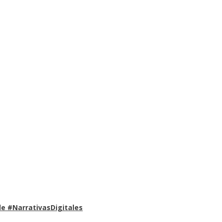
e #NarrativasDigitales