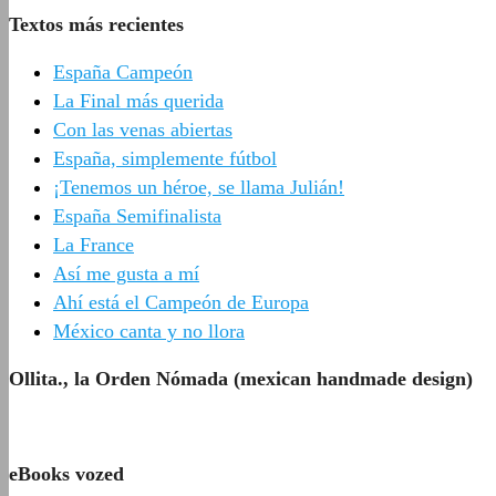
Textos más recientes
España Campeón
La Final más querida
Con las venas abiertas
España, simplemente fútbol
¡Tenemos un héroe, se llama Julián!
España Semifinalista
La France
Así me gusta a mí
Ahí está el Campeón de Europa
México canta y no llora
Ollita., la Orden Nómada (mexican handmade design)
eBooks vozed