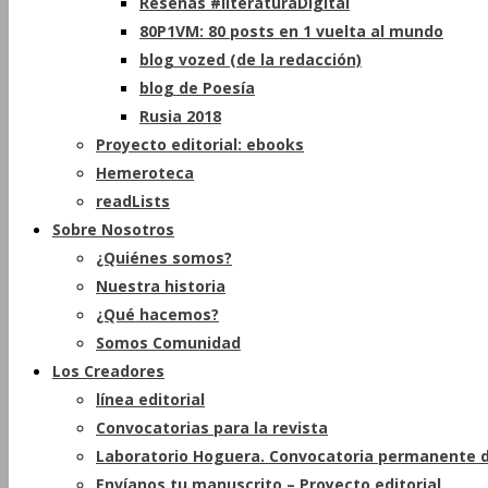
Reseñas #literaturaDigital
80P1VM: 80 posts en 1 vuelta al mundo
blog vozed (de la redacción)
blog de Poesía
Rusia 2018
Proyecto editorial: ebooks
Hemeroteca
readLists
Sobre Nosotros
¿Quiénes somos?
Nuestra historia
¿Qué hacemos?
Somos Comunidad
Los Creadores
línea editorial
Convocatorias para la revista
Laboratorio Hoguera. Convocatoria permanente d
Envíanos tu manuscrito – Proyecto editorial