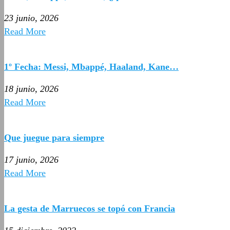
23 junio, 2026
Read More
1º Fecha: Messi, Mbappé, Haaland, Kane…
18 junio, 2026
Read More
Que juegue para siempre
17 junio, 2026
Read More
La gesta de Marruecos se topó con Francia