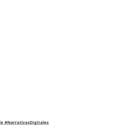
e #NarrativasDigitales