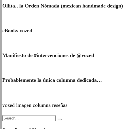
Ollita., la Orden Nómada (mexican handmade design)
eBooks vozed
Manifiesto de #intervenciones de @vozed
Probablemente la única columna dedicada…
vozed imagen columna reseñas