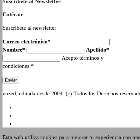
Suscríbete al Newsletter
Entérate
Suscríbete al newsletter
Correo electrónico*
Nombre*
Apellido*
Acepto términos y
condiciones.*
vozed, editada desde 2004. (c) Todos los Derechos reserva
Esta web utiliza cookies para mejorar tu experiencia con no