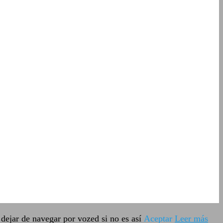
dejar de navegar por vozed si no es así
Aceptar
Leer más