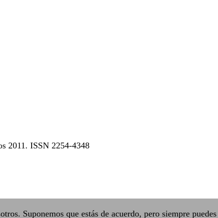
dos 2011. ISSN 2254-4348
sotros. Suponemos que estás de acuerdo, pero siempre puedes 