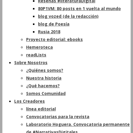
Reseñas #literaturaDigital
80P1VM: 80 posts en 1 vuelta al mundo
blog vozed (de la redacción)
blog de Poesía
Rusia 2018
Proyecto editorial: ebooks
Hemeroteca
readLists
Sobre Nosotros
¿Quiénes somos?
Nuestra historia
¿Qué hacemos?
Somos Comunidad
Los Creadores
línea editorial
Convocatorias para la revista
Laboratorio Hoguera. Convocatoria permanente
de #NarrativasDigitales