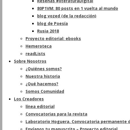
Reseñas #literaturaDigital
80P1VM: 80 posts en 1 vuelta al mundo
blog vozed (de la redacción)
blog de Poesía
Rusia 2018
Proyecto editorial: ebooks
Hemeroteca
readLists
Sobre Nosotros
¿Quiénes somos?
Nuestra historia
¿Qué hacemos?
Somos Comunidad
Los Creadores
línea editorial
Convocatorias para la revista
Laboratorio Hoguera. Convocatoria permanente d
Envíanos tu manuscrito – Proyecto editorial