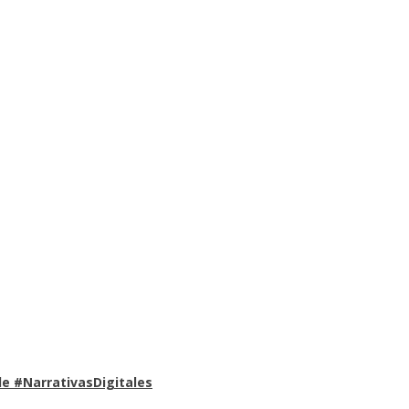
e #NarrativasDigitales