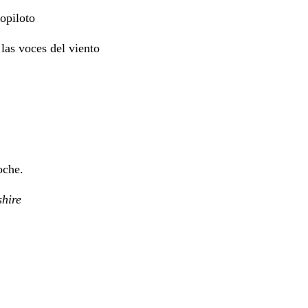
opiloto
 las voces del viento
oche.
shire