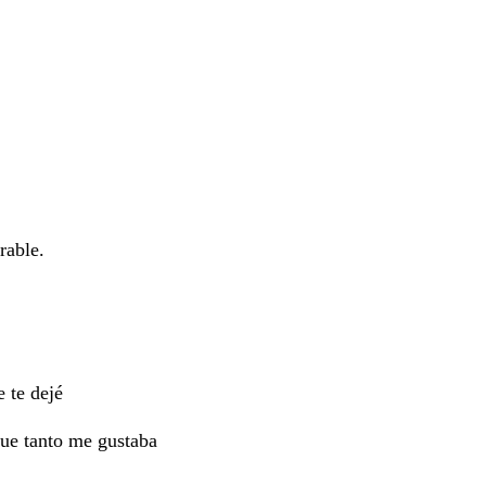
le.
e te dejé
que tanto me gustaba