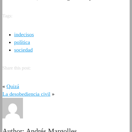
Tags:
indecisos
política
sociedad
Share this post:
«
Quizá
La desobediencia civil
»
Author:
Andrés Margolles