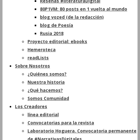
Reseñas #literaturaDigital
80P1VM: 80 posts en 1 vuelta al mundo
blog vozed (de la redacción)
blog de Poesía
Rusia 2018
Proyecto editorial: ebooks
Hemeroteca
readLists
Sobre Nosotros
¿Quiénes somos?
Nuestra historia
¿Qué hacemos?
Somos Comunidad
Los Creadores
línea editorial
Convocatorias para la revista
Laboratorio Hoguera. Convocatoria permanente
de #NarrativasDigitales