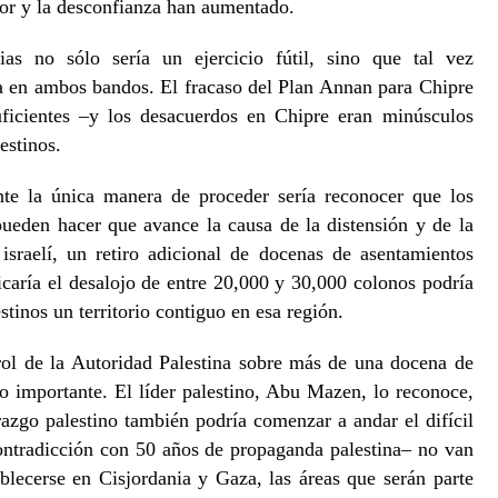
or y la desconfianza han aumentado.
cias no sólo sería un ejercicio fútil, sino que tal vez
za en ambos bandos. El fracaso del Plan Annan para Chipre
uficientes –y los desacuerdos en Chipre eran minúsculos
estinos.
te la única manera de proceder sería reconocer que los
ueden hacer que avance la causa de la distensión y de la
 israelí, un retiro adicional de docenas de asentamientos
caría el desalojo de entre 20,000 y 30,000 colonos podría
estinos un territorio contiguo en esa región.
trol de la Autoridad Palestina sobre más de una docena de
so importante. El líder palestino, Abu Mazen, lo reconoce,
erazgo palestino también podría comenzar a andar el difícil
ontradicción con 50 años de propaganda palestina– no van
ablecerse en Cisjordania y Gaza, las áreas que serán parte