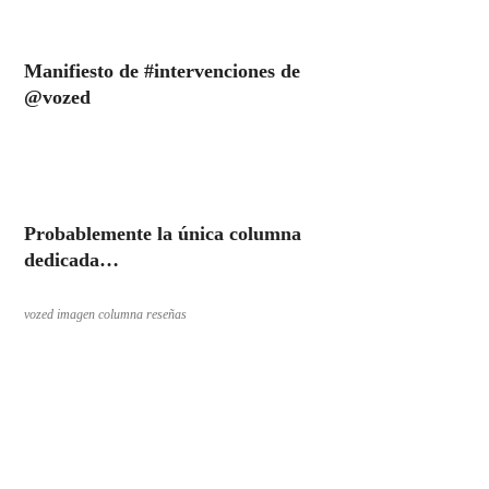
Manifiesto de #intervenciones de
@vozed
Probablemente la única columna
dedicada…
vozed imagen columna reseñas