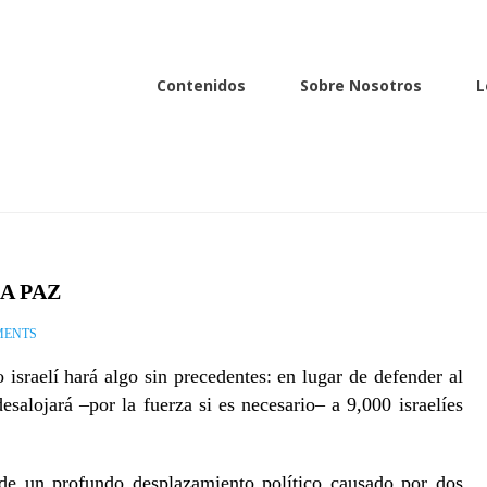
Contenidos
Sobre Nosotros
L
A PAZ
MENTS
raelí hará algo sin precedentes: en lugar de defender al
esalojará –por la fuerza si es necesario– a 9,000 israelíes
do de un profundo desplazamiento político causado por dos