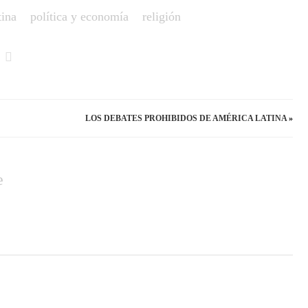
tina
política y economía
religión
LOS DEBATES PROHIBIDOS DE AMÉRICA LATINA
»
e