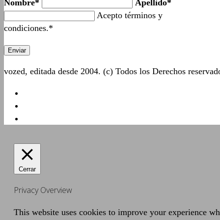
Nombre*
Apellido*
Acepto términos y
condiciones.*
vozed, editada desde 2004. (c) Todos los Derechos reserva
Cerrar
Privacy Overview
This website uses cookies to improve your experience whil