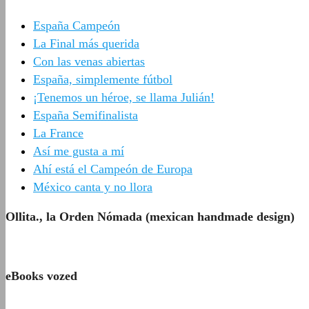
España Campeón
La Final más querida
Con las venas abiertas
España, simplemente fútbol
¡Tenemos un héroe, se llama Julián!
España Semifinalista
La France
Así me gusta a mí
Ahí está el Campeón de Europa
México canta y no llora
Ollita., la Orden Nómada (mexican handmade design)
eBooks vozed