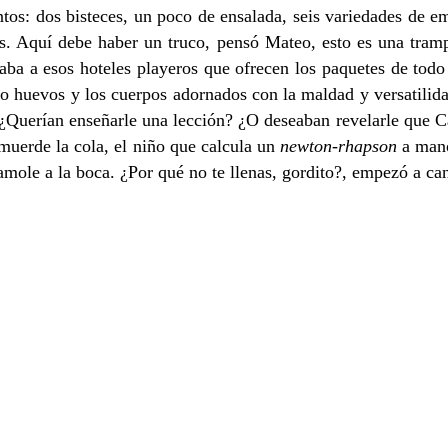
tos: dos bisteces, un poco de ensalada, seis variedades de em
tos. Aquí debe haber un truco, pensó Mateo, esto es una tramp
daba a esos hoteles playeros que ofrecen los paquetes de todo 
 huevos y los cuerpos adornados con la maldad y versatilidad
uerían enseñarle una lección? ¿O deseaban revelarle que Caos,
 muerde la cola, el niño que calcula un
newton-rhapson
a mano
mole a la boca. ¿Por qué no te llenas, gordito?, empezó a can