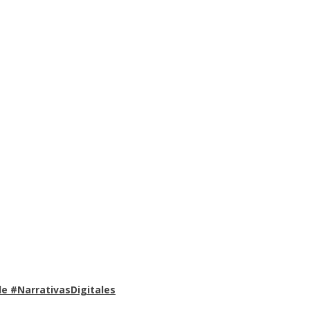
e #NarrativasDigitales