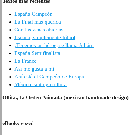
Textos más recientes
España Campeón
La Final más querida
Con las venas abiertas
España, simplemente fútbol
¡Tenemos un héroe, se llama Julián!
España Semifinalista
La France
Así me gusta a mí
Ahí está el Campeón de Europa
México canta y no llora
Ollita., la Orden Nómada (mexican handmade design)
eBooks vozed