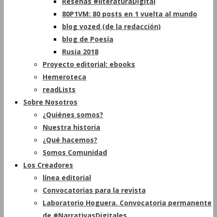
Reseñas #literaturaDigital
80P1VM: 80 posts en 1 vuelta al mundo
blog vozed (de la redacción)
blog de Poesía
Rusia 2018
Proyecto editorial: ebooks
Hemeroteca
readLists
Sobre Nosotros
¿Quiénes somos?
Nuestra historia
¿Qué hacemos?
Somos Comunidad
Los Creadores
línea editorial
Convocatorias para la revista
Laboratorio Hoguera. Convocatoria permanente
de #NarrativasDigitales