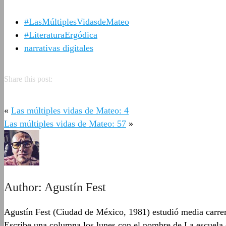
#LasMúltiplesVidasdeMateo
#LiteraturaErgódica
narrativas digitales
Share this post:
«
Las múltiples vidas de Mateo: 4
Las múltiples vidas de Mateo: 57
»
Author:
Agustín Fest
Agustín Fest (Ciudad de México, 1981) estudió media carrera
Escribe una columna los lunes con el nombre de La escuela 