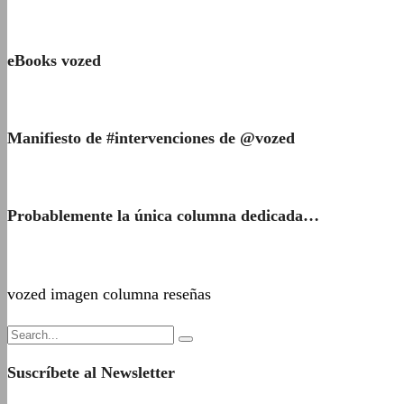
eBooks vozed
Manifiesto de #intervenciones de @vozed
Probablemente la única columna dedicada…
vozed imagen columna reseñas
Suscríbete al Newsletter