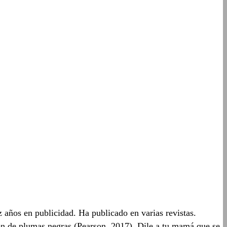
 años en publicidad. Ha publicado en varias revistas.
ón de plumas negras (Pearson, 2017), Dile a tu mamá que se