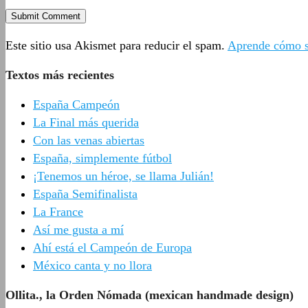
Este sitio usa Akismet para reducir el spam.
Aprende cómo se
Textos más recientes
España Campeón
La Final más querida
Con las venas abiertas
España, simplemente fútbol
¡Tenemos un héroe, se llama Julián!
España Semifinalista
La France
Así me gusta a mí
Ahí está el Campeón de Europa
México canta y no llora
Ollita., la Orden Nómada (mexican handmade design)