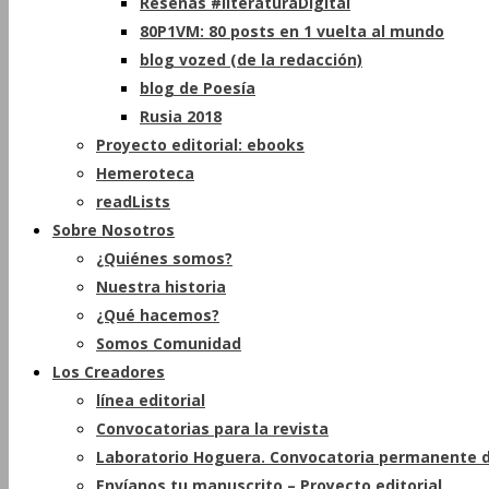
Reseñas #literaturaDigital
80P1VM: 80 posts en 1 vuelta al mundo
blog vozed (de la redacción)
blog de Poesía
Rusia 2018
Proyecto editorial: ebooks
Hemeroteca
readLists
Sobre Nosotros
¿Quiénes somos?
Nuestra historia
¿Qué hacemos?
Somos Comunidad
Los Creadores
línea editorial
Convocatorias para la revista
Laboratorio Hoguera. Convocatoria permanente d
Envíanos tu manuscrito – Proyecto editorial