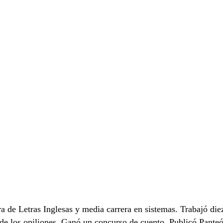
 de Letras Inglesas y media carrera en sistemas. Trabajó diez
de los opiliones. Ganó un concurso de cuento. Publicó Pante