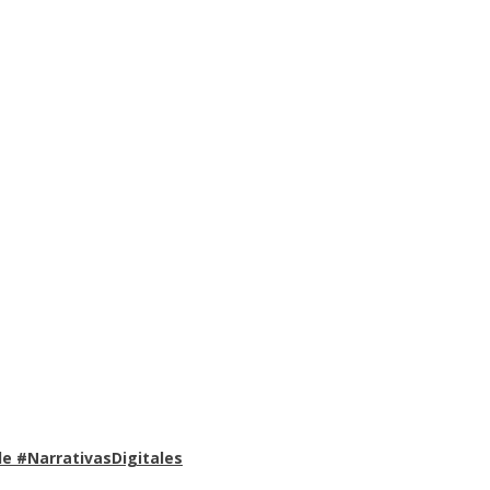
e #NarrativasDigitales