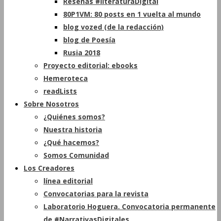
Reseñas #literaturaDigital
80P1VM: 80 posts en 1 vuelta al mundo
blog vozed (de la redacción)
blog de Poesía
Rusia 2018
Proyecto editorial: ebooks
Hemeroteca
readLists
Sobre Nosotros
¿Quiénes somos?
Nuestra historia
¿Qué hacemos?
Somos Comunidad
Los Creadores
línea editorial
Convocatorias para la revista
Laboratorio Hoguera. Convocatoria permanente
de #NarrativasDigitales