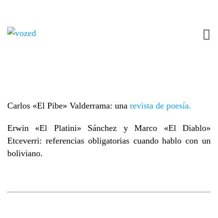
SABER QUE ALGO FALTA
19 JUNIO, 2018
RUSIA 2018
NO COMMENTS
Carlos «El Pibe» Valderrama: una
revista de poesía.
Erwin «El Platini» Sánchez y Marco «El Diablo»
Etceverri: referencias obligatorias cuando hablo con un
boliviano.