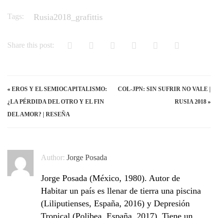
Tags:
Rusia2018_grafittis
Share this post:
«
EROS Y EL SEMIOCAPITALISMO:
COL-JPN: SIN SUFRIR NO VALE |
¿LA PÉRDIDA DEL OTRO Y EL FIN
RUSIA 2018
»
DEL AMOR? | RESEÑA
Author:
Jorge Posada
Jorge Posada (México, 1980). Autor de
Habitar un país es llenar de tierra una piscina
(Liliputienses, España, 2016) y Depresión
Tropical (Polibea, España, 2017). Tiene un