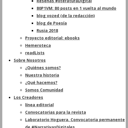
Reseñas #literaturaDigital
80P1VM: 80 posts en 1 vuelta al mundo
blog vozed (de la redacción)
blog de Poesía
Rusia 2018
Proyecto editorial: ebooks
Hemeroteca
readLists
Sobre Nosotros
¿Quiénes somos?
Nuestra historia
¿Qué hacemos?
Somos Comunidad
Los Creadores
línea editorial
Convocatorias para la revista
Laboratorio Hoguera. Convocatoria permanente
de #NarrativasDigitales