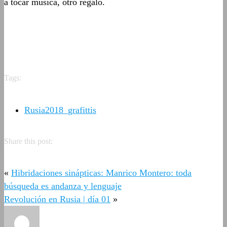
a tocar música, otro regalo.
Tags:
Rusia2018_grafittis
Share this post:
«
Hibridaciones sinápticas: Manrico Montero: toda
búsqueda es andanza y lenguaje
Revolución en Rusia | día 01
»