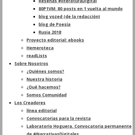
Reseñas #literaturaDigital
80P1VM: 80 posts en 1 vuelta al mundo
blog vozed (de la redacción)
blog de Poesía
Rusia 2018
Proyecto editorial: ebooks
Hemeroteca
readLists
Sobre Nosotros
¿Quiénes somos?
Nuestra historia
¿Qué hacemos?
Somos Comunidad
Los Creadores
línea editorial
Convocatorias para la revista
Laboratorio Hoguera. Convocatoria permanente
de #NarrativasDigitales