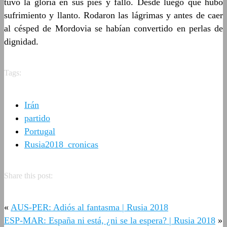
tuvo la gloria en sus pies y falló. Desde luego que hubo
sufrimiento y llanto. Rodaron las lágrimas y antes de caer
al césped de Mordovia se habían convertido en perlas de
dignidad.
Tags:
Irán
partido
Portugal
Rusia2018_cronicas
Share this post:
«
AUS-PER: Adiós al fantasma | Rusia 2018
ESP-MAR: España ni está, ¿ni se la espera? | Rusia 2018
»