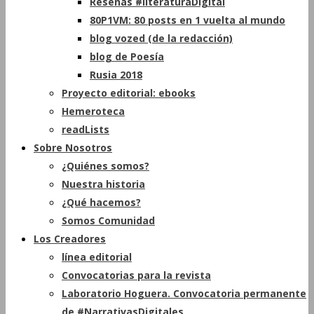
Reseñas #literaturaDigital
80P1VM: 80 posts en 1 vuelta al mundo
blog vozed (de la redacción)
blog de Poesía
Rusia 2018
Proyecto editorial: ebooks
Hemeroteca
readLists
Sobre Nosotros
¿Quiénes somos?
Nuestra historia
¿Qué hacemos?
Somos Comunidad
Los Creadores
línea editorial
Convocatorias para la revista
Laboratorio Hoguera. Convocatoria permanente
de #NarrativasDigitales