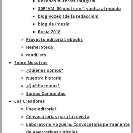
Reseñas #literaturaDigital
80P1VM: 80 posts en 1 vuelta al mundo
blog vozed (de la redacción)
blog de Poesía
Rusia 2018
Proyecto editorial: ebooks
Hemeroteca
readLists
Sobre Nosotros
¿Quiénes somos?
Nuestra historia
¿Qué hacemos?
Somos Comunidad
Los Creadores
línea editorial
Convocatorias para la revista
Laboratorio Hoguera. Convocatoria permanente
de #NarrativasDigitales