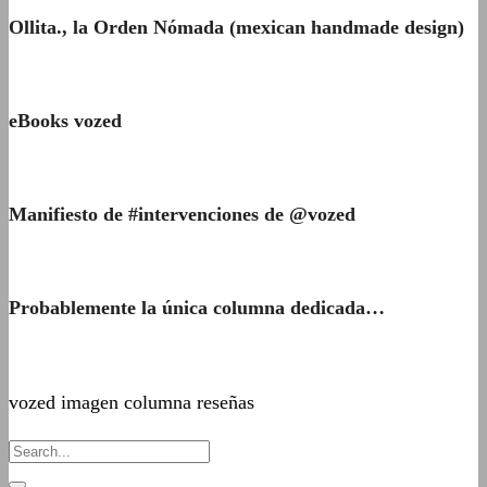
Ollita., la Orden Nómada (mexican handmade design)
eBooks vozed
Manifiesto de #intervenciones de @vozed
Probablemente la única columna dedicada…
vozed imagen columna reseñas