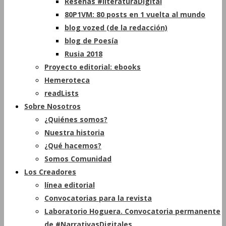
Reseñas #literaturaDigital
80P1VM: 80 posts en 1 vuelta al mundo
blog vozed (de la redacción)
blog de Poesía
Rusia 2018
Proyecto editorial: ebooks
Hemeroteca
readLists
Sobre Nosotros
¿Quiénes somos?
Nuestra historia
¿Qué hacemos?
Somos Comunidad
Los Creadores
línea editorial
Convocatorias para la revista
Laboratorio Hoguera. Convocatoria permanente
de #NarrativasDigitales