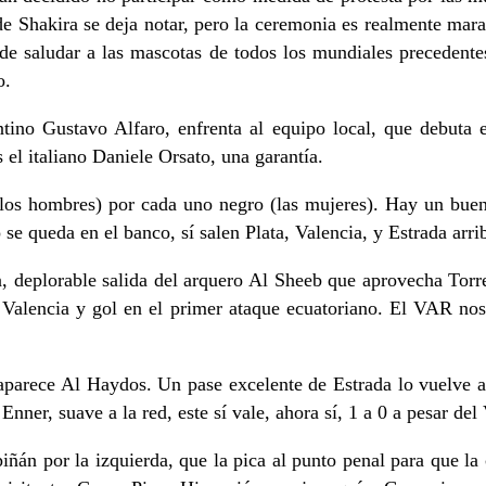
de Shakira se deja notar, pero la ceremonia es realmente ma
 de saludar a las mascotas de todos los mundiales precedente
o.
entino Gustavo Alfaro, enfrenta al equipo local, que debuta
 el italiano Daniele Orsato, una garantía.
 (los hombres) por cada uno negro (las mujeres). Hay un bue
se queda en el banco, sí salen Plata, Valencia, y Estrada arri
n, deplorable salida del arquero Al Sheeb que aprovecha Torre
r Valencia y gol en el primer ataque ecuatoriano. El VAR nos
o aparece Al Haydos. Un pase excelente de Estrada lo vuelve a
nner, suave a la red, este sí vale, ahora sí, 1 a 0 a pesar de
ñán por la izquierda, que la pica al punto penal para que la c