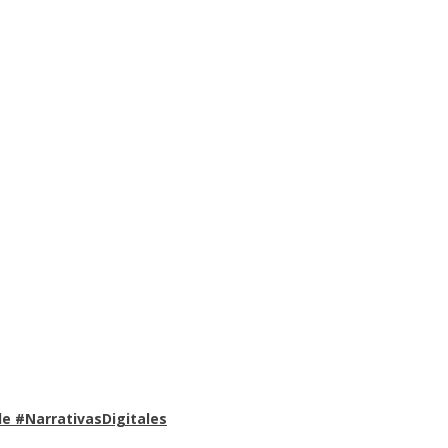
e #NarrativasDigitales