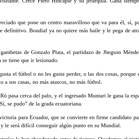
visitante. Crece Piero Hincapié y su jerarquía. Gana siempr
eciado que pone un centro maravilloso que va para él, sí, pa
 definitivo. Boudiaf ya no quiere más baile y le pega de atrá
 gambetas de Gonzalo Plata, el partidazo de Jhegson Méndez
 se tiene que ir lesionado.
sta el fútbol o no les gusta perder, o las dos cosas, porque e
to a sus casas, no más atascos, no más fútbol.
ó pasa cerca del palo, y el ingresado Muntari le gana la esp
Sí, se pudo” de la grada ecuatoriana.
ictoria para Ecuador, que se convierte en firme candidato pa
 y le será difícil conseguir algún punto en su Mundial.