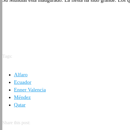
Su Mundial está inaugurado. La fiesta ha sido grande. Los q
Tags:
Alfaro
Ecuador
Enner Valencia
Méndez
Qatar
Share this post: