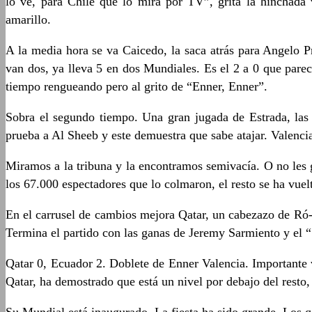
lo ve, para Chile que lo mira por TV”, grita la hinchada 
amarillo.
A la media hora se va Caicedo, la saca atrás para Angelo Pr
van dos, ya lleva 5 en dos Mundiales. Es el 2 a 0 que parece
tiempo rengueando pero al grito de “Enner, Enner”.
Sobra el segundo tiempo. Una gran jugada de Estrada, las
prueba a Al Sheeb y este demuestra que sabe atajar. Valencia
Miramos a la tribuna y la encontramos semivacía. O no les gu
los 67.000 espectadores que lo colmaron, el resto se ha vuel
En el carrusel de cambios mejora Qatar, un cabezazo de Ró-R
Termina el partido con las ganas de Jeremy Sarmiento y el “
Qatar 0, Ecuador 2. Doblete de Enner Valencia. Importante v
Qatar, ha demostrado que está un nivel por debajo del resto,