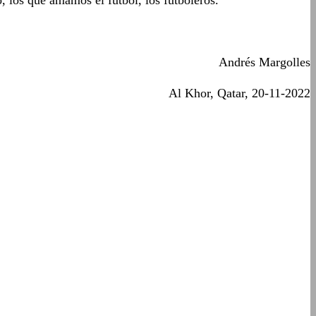
 los que amamos el fútbol, los futboleros.
Andrés Margolles
Al Khor, Qatar, 20-11-2022