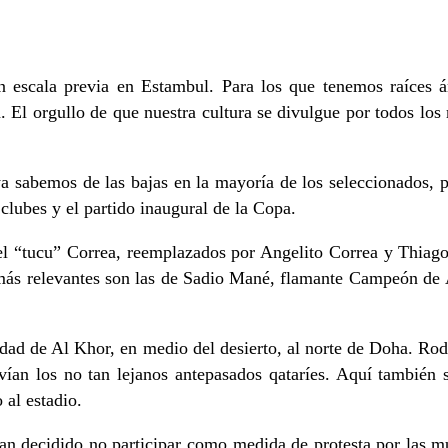
escala previa en Estambul. Para los que tenemos raíces ára
a. El orgullo de que nuestra cultura se divulgue por todos lo
 ya sabemos de las bajas en la mayoría de los seleccionados,
 clubes y el partido inaugural de la Copa.
 el “tucu” Correa, reemplazados por Angelito Correa y Thiag
as más relevantes son las de Sadio Mané, flamante Campeón de
ciudad de Al Khor, en medio del desierto, al norte de Doha. R
ían los no tan lejanos antepasados qataríes. Aquí también se
 al estadio.
an decidido no participar como medida de protesta por las mu