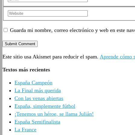
Guarda mi nombre, correo electrónico y web en este nav
Este sitio usa Akismet para reducir el spam.
Aprende cómo se
Textos más recientes
España Campeón
La Final más querida
Con las venas abiertas
España, simplemente fútbol
¡Tenemos un héroe, se llama Julián!
España Semifinalista
La France