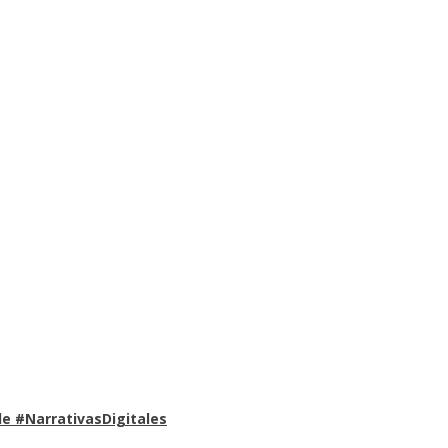
e #NarrativasDigitales