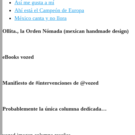
Así me gusta a mí
Ahí está el Campeón de Europa
México canta y no llora
Ollita., la Orden Nómada (mexican handmade design)
eBooks vozed
Manifiesto de #intervenciones de @vozed
Probablemente la única columna dedicada…