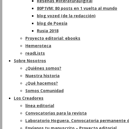
Reseñas #literaturaDigital
80P1VM: 80 posts en 1 vuelta al mundo
blog vozed (de la redacción)
blog de Poesía
Rusia 2018
Proyecto editorial: ebooks
Hemeroteca
readLists
Sobre Nosotros
¿Quiénes somos?
Nuestra historia
¿Qué hacemos?
Somos Comunidad
Los Creadores
línea editorial
Convocatorias para la revista
Laboratorio Hoguera. Convocatoria permanente d
Envíanos tu manuscrito – Proyecto editorial