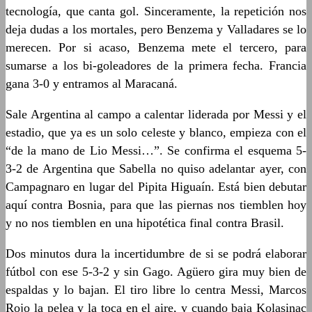
tecnología, que canta gol. Sinceramente, la repetición nos
deja dudas a los mortales, pero Benzema y Valladares se lo
merecen. Por si acaso, Benzema mete el tercero, para
sumarse a los bi-goleadores de la primera fecha. Francia
gana 3-0 y entramos al Maracaná.
Sale Argentina al campo a calentar liderada por Messi y el
estadio, que ya es un solo celeste y blanco, empieza con el
“de la mano de Lio Messi…”. Se confirma el esquema 5-
3-2 de Argentina que Sabella no quiso adelantar ayer, con
Campagnaro en lugar del Pipita Higuaín. Está bien debutar
aquí contra Bosnia, para que las piernas nos tiemblen hoy
y no nos tiemblen en una hipotética final contra Brasil.
Dos minutos dura la incertidumbre de si se podrá elaborar
fútbol con ese 5-3-2 y sin Gago. Agüero gira muy bien de
espaldas y lo bajan. El tiro libre lo centra Messi, Marcos
Rojo la pelea y la toca en el aire, y cuando baja Kolasinac