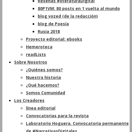
Reseñas #literaturaDigital
80P1VM: 80 posts en 1 vuelta al mundo
blog vozed (de la redacción)
blog de Poesía
Rusia 2018
Proyecto editorial: ebooks
Hemeroteca
readLists
Sobre Nosotros
¿Quiénes somos?
Nuestra historia
¿Qué hacemos?
Somos Comunidad
Los Creadores
línea editorial
Convocatorias para la revista
Laboratorio Hoguera. Convocatoria permanente
de #NarrativasDigitales