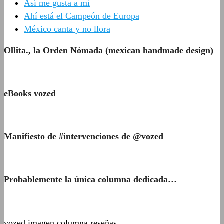
Así me gusta a mí
Ahí está el Campeón de Europa
México canta y no llora
Ollita., la Orden Nómada (mexican handmade design)
eBooks vozed
Manifiesto de #intervenciones de @vozed
Probablemente la única columna dedicada…
vozed imagen columna reseñas