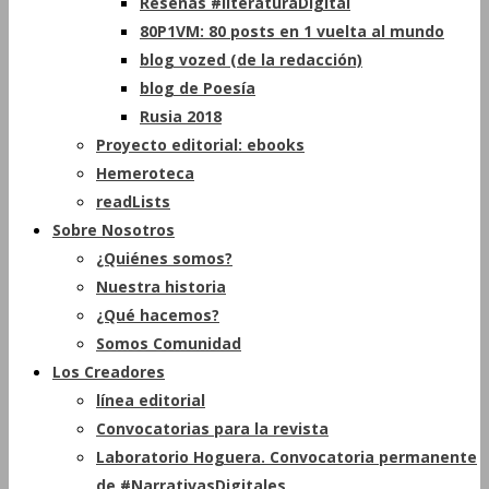
Reseñas #literaturaDigital
80P1VM: 80 posts en 1 vuelta al mundo
blog vozed (de la redacción)
blog de Poesía
Rusia 2018
Proyecto editorial: ebooks
Hemeroteca
readLists
Sobre Nosotros
¿Quiénes somos?
Nuestra historia
¿Qué hacemos?
Somos Comunidad
Los Creadores
línea editorial
Convocatorias para la revista
Laboratorio Hoguera. Convocatoria permanente
de #NarrativasDigitales