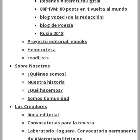
Reseñas #literaturaDigital
80P1VM: 80 posts en 1 vuelta al mundo
blog vozed (de la redacción)
blog de Poesía
Rusia 2018
Proyecto editorial: ebooks
Hemeroteca
readLists
Sobre Nosotros
¿Quiénes somos?
Nuestra historia
¿Qué hacemos?
Somos Comunidad
Los Creadores
línea editorial
Convocatorias para la revista
Laboratorio Hoguera. Convocatoria permanente
de #NarrativasDigitales