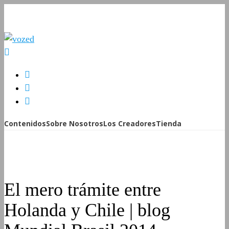
Contenidos
Sobre Nosotros
Los Creadores
Tienda
El mero trámite entre
Holanda y Chile | blog