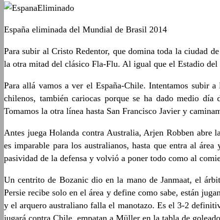
España eliminada del Mundial de Brasil 2014
Para subir al Cristo Redentor, que domina toda la ciudad de 
la otra mitad del clásico Fla-Flu. Al igual que el Estadio de
Para allá vamos a ver el España-Chile. Intentamos subir a 
chilenos, también cariocas porque se ha dado medio día de
Tomamos la otra línea hasta San Francisco Javier y caminamo
Antes juega Holanda contra Australia, Arjen Robben abre la
es imparable para los australianos, hasta que entra al áre
pasividad de la defensa y volvió a poner todo como al comi
Un centrito de Bozanic dio en la mano de Janmaat, el árbit
Persie recibe solo en el área y define como sabe, están jug
y el arquero australiano falla el manotazo. Es el 3-2 defini
jugará contra Chile, empatan a Müller en la tabla de goleado