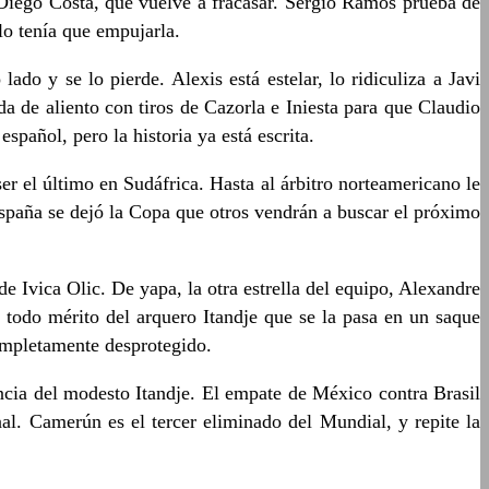
a Diego Costa, que vuelve a fracasar. Sergio Ramos prueba de
olo tenía que empujarla.
do y se lo pierde. Alexis está estelar, lo ridiculiza a Javi
da de aliento con tiros de Cazorla e Iniesta para que Claudio
pañol, pero la historia ya está escrita.
r el último en Sudáfrica. Hasta al árbitro norteamericano le
spaña se dejó la Copa que otros vendrán a buscar el próximo
e Ivica Olic. De yapa, la otra estrella del equipo, Alexandre
 todo mérito del arquero Itandje que se la pasa en un saque
completamente desprotegido.
ncia del modesto Itandje. El empate de México contra Brasil
al. Camerún es el tercer eliminado del Mundial, y repite la