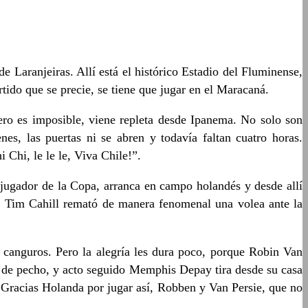
e Laranjeiras. Allí está el histórico Estadio del Fluminense,
rtido que se precie, se tiene que jugar en el Maracaná.
pero es imposible, viene repleta desde Ipanema. No solo son
es, las puertas ni se abren y todavía faltan cuatro horas.
Chi, le le le, Viva Chile!”.
 jugador de la Copa, arranca en campo holandés y desde allí
es, Tim Cahill remató de manera fenomenal una volea ante la
s canguros. Pero la alegría les dura poco, porque Robin Van
ir de pecho, y acto seguido Memphis Depay tira desde su casa
a. Gracias Holanda por jugar así, Robben y Van Persie, que no