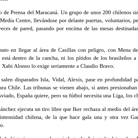
ro de Prensa del Maracaná. Un grupo de unos 200 chilenos sin 
l Media Centre, llevándose por delante puertas, voluntarios, pe
 veces de pared, pasando por encima de las mesas destinadas
nuto en llegar al área de Casillas con peligro, con Mena de
o está dentro de la cancha, ni los pitidos de los brasileño
y Xabi Alonso lo exige seriamente a Claudio Bravo.
y salen disparados Isla, Vidal, Alexis, pase en profundidad 
ara Chile. Las tribunas se vienen abajo, si antes presionaba
desviado, España quiere, pero su fútbol necesita una Liga, los c
 Sánchez ejecuta un tiro libre que Iker rechaza al medio del á
 intensidad chilena, de la que hace gala una y otra vez Ga
o.