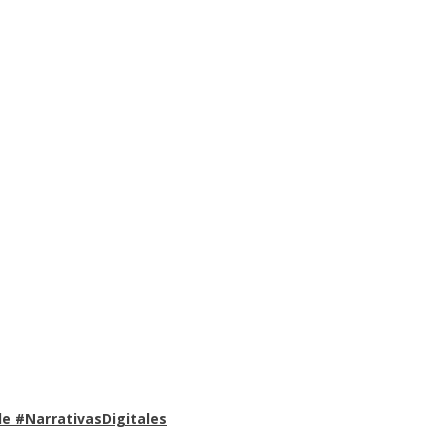
e #NarrativasDigitales