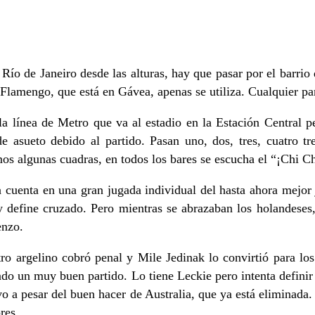
Río de Janeiro desde las alturas, hay que pasar por el barrio d
l Flamengo, que está en Gávea, apenas se utiliza. Cualquier pa
la línea de Metro que va al estadio en la Estación Central 
 asueto debido al partido. Pasan uno, dos, tres, cuatro tren
s algunas cuadras, en todos los bares se escucha el “¡Chi Chi 
 cuenta en una gran jugada individual del hasta ahora mejor
a y define cruzado. Pero mientras se abrazaban los holandes
enzo.
ro argelino cobró penal y Mile Jedinak lo convirtió para lo
ando un muy buen partido. Lo tiene Leckie pero intenta defin
tivo a pesar del buen hacer de Australia, que ya está eliminad
res.