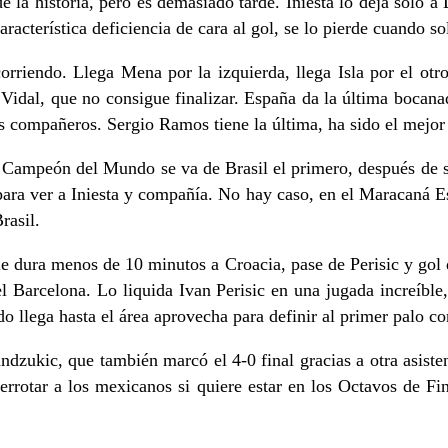
e la historia, pero es demasiado tarde. Iniesta lo deja solo 
aracterística deficiencia de cara al gol, se lo pierde cuando s
iendo. Llega Mena por la izquierda, llega Isla por el otro la
a Vidal, que no consigue finalizar. España da la última bocana
 compañeros. Sergio Ramos tiene la última, ha sido el mejor es
l Campeón del Mundo se va de Brasil el primero, después de se
ara ver a Iniesta y compañía. No hay caso, en el Maracaná E
rasil.
le dura menos de 10 minutos a Croacia, pase de Perisic y gol d
l Barcelona. Lo liquida Ivan Perisic en una jugada increíble,
do llega hasta el área aprovecha para definir al primer palo 
dzukic, que también marcó el 4-0 final gracias a otra asiste
rotar a los mexicanos si quiere estar en los Octavos de Fin