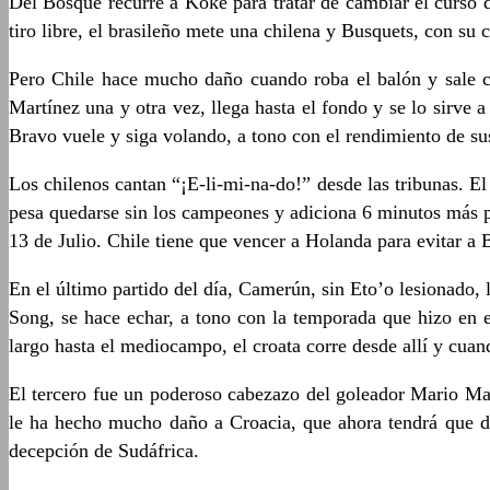
Del Bosque recurre a Koke para tratar de cambiar el curso d
tiro libre, el brasileño mete una chilena y Busquets, con su c
Pero Chile hace mucho daño cuando roba el balón y sale corr
Martínez una y otra vez, llega hasta el fondo y se lo sirve 
Bravo vuele y siga volando, a tono con el rendimiento de sus
Los chilenos cantan “¡E-li-mi-na-do!” desde las tribunas. E
pesa quedarse sin los campeones y adiciona 6 minutos más p
13 de Julio. Chile tiene que vencer a Holanda para evitar a B
En el último partido del día, Camerún, sin Eto’o lesionado, 
Song, se hace echar, a tono con la temporada que hizo en e
largo hasta el mediocampo, el croata corre desde allí y cuan
El tercero fue un poderoso cabezazo del goleador Mario Man
le ha hecho mucho daño a Croacia, que ahora tendrá que der
decepción de Sudáfrica.