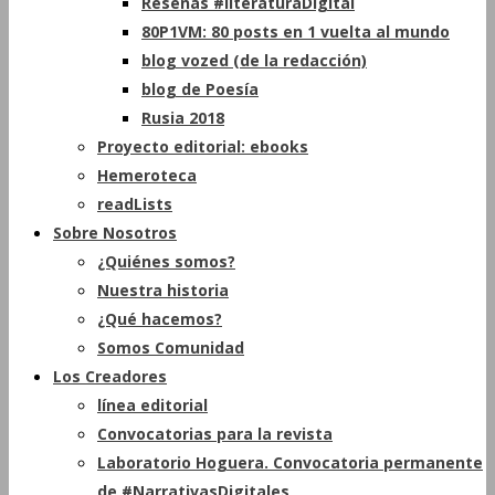
Reseñas #literaturaDigital
80P1VM: 80 posts en 1 vuelta al mundo
blog vozed (de la redacción)
blog de Poesía
Rusia 2018
Proyecto editorial: ebooks
Hemeroteca
readLists
Sobre Nosotros
¿Quiénes somos?
Nuestra historia
¿Qué hacemos?
Somos Comunidad
Los Creadores
línea editorial
Convocatorias para la revista
Laboratorio Hoguera. Convocatoria permanente
de #NarrativasDigitales