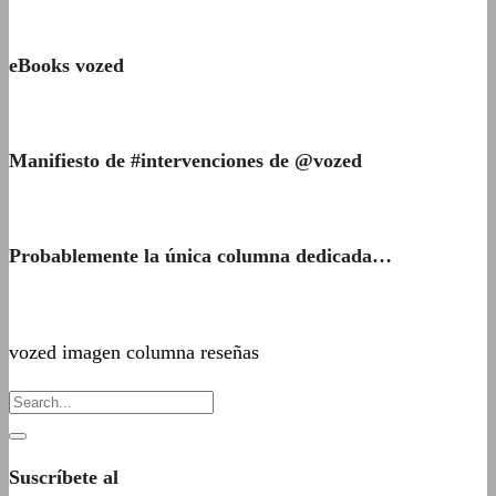
eBooks vozed
Manifiesto de #intervenciones de @vozed
Probablemente la única columna dedicada…
vozed imagen columna reseñas
Suscríbete al