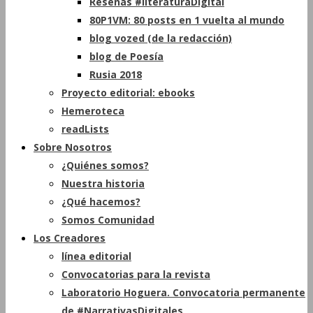
Reseñas #literaturaDigital
80P1VM: 80 posts en 1 vuelta al mundo
blog vozed (de la redacción)
blog de Poesía
Rusia 2018
Proyecto editorial: ebooks
Hemeroteca
readLists
Sobre Nosotros
¿Quiénes somos?
Nuestra historia
¿Qué hacemos?
Somos Comunidad
Los Creadores
línea editorial
Convocatorias para la revista
Laboratorio Hoguera. Convocatoria permanente
de #NarrativasDigitales