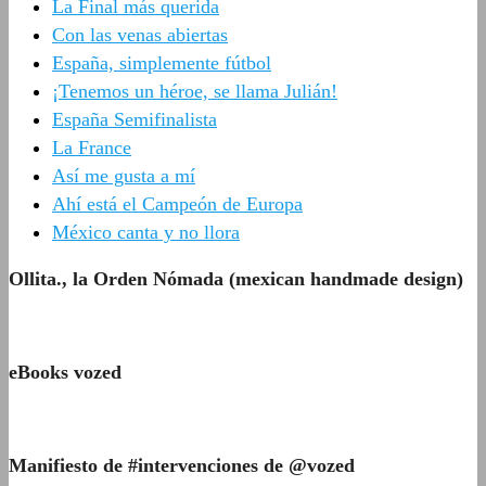
La Final más querida
Con las venas abiertas
España, simplemente fútbol
¡Tenemos un héroe, se llama Julián!
España Semifinalista
La France
Así me gusta a mí
Ahí está el Campeón de Europa
México canta y no llora
Ollita., la Orden Nómada (mexican handmade design)
eBooks vozed
Manifiesto de #intervenciones de @vozed