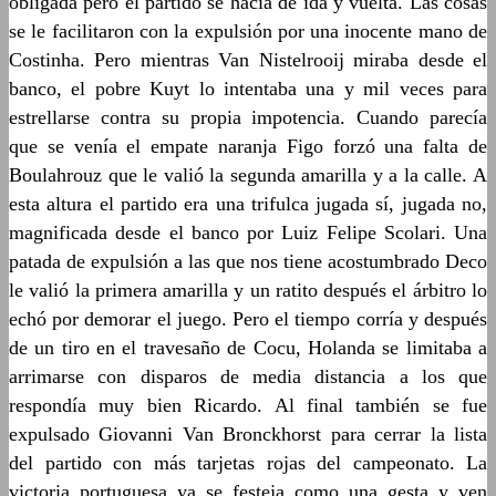
obligada pero el partido se hacía de ida y vuelta. Las cosas
se le facilitaron con la expulsión por una inocente mano de
Costinha. Pero mientras Van Nistelrooij miraba desde el
banco, el pobre Kuyt lo intentaba una y mil veces para
estrellarse contra su propia impotencia. Cuando parecía
que se venía el empate naranja Figo forzó una falta de
Boulahrouz que le valió la segunda amarilla y a la calle. A
esta altura el partido era una trifulca jugada sí, jugada no,
magnificada desde el banco por Luiz Felipe Scolari. Una
patada de expulsión a las que nos tiene acostumbrado Deco
le valió la primera amarilla y un ratito después el árbitro lo
echó por demorar el juego. Pero el tiempo corría y después
de un tiro en el travesaño de Cocu, Holanda se limitaba a
arrimarse con disparos de media distancia a los que
respondía muy bien Ricardo. Al final también se fue
expulsado Giovanni Van Bronckhorst para cerrar la lista
del partido con más tarjetas rojas del campeonato. La
victoria portuguesa ya se festeja como una gesta y ven