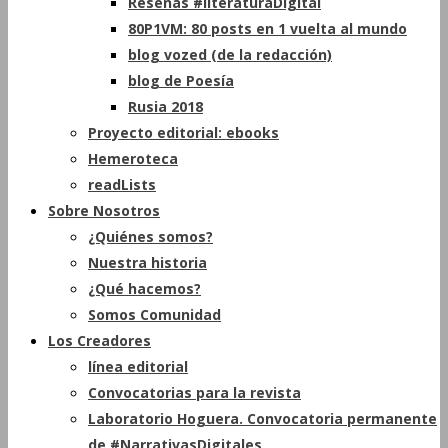
Reseñas #literaturaDigital
80P1VM: 80 posts en 1 vuelta al mundo
blog vozed (de la redacción)
blog de Poesía
Rusia 2018
Proyecto editorial: ebooks
Hemeroteca
readLists
Sobre Nosotros
¿Quiénes somos?
Nuestra historia
¿Qué hacemos?
Somos Comunidad
Los Creadores
línea editorial
Convocatorias para la revista
Laboratorio Hoguera. Convocatoria permanente
de #NarrativasDigitales