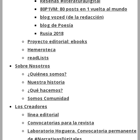
Reseñas #literaturaDigital
80P1VM: 80 posts en 1 vuelta al mundo
blog vozed (de la redacción)
blog de Poesía
Rusia 2018
Proyecto editorial: ebooks
Hemeroteca
readLists
Sobre Nosotros
¿Quiénes somos?
Nuestra historia
¿Qué hacemos?
Somos Comunidad
Los Creadores
línea editorial
Convocatorias para la revista
Laboratorio Hoguera. Convocatoria permanente
de #NarrativasDigitales