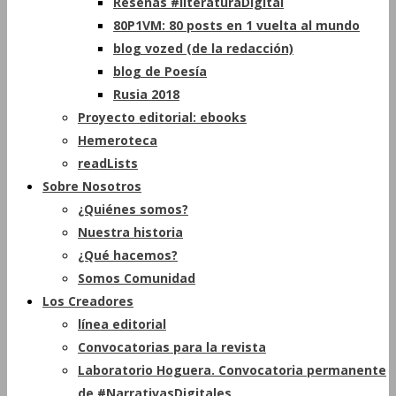
Reseñas #literaturaDigital
80P1VM: 80 posts en 1 vuelta al mundo
blog vozed (de la redacción)
blog de Poesía
Rusia 2018
Proyecto editorial: ebooks
Hemeroteca
readLists
Sobre Nosotros
¿Quiénes somos?
Nuestra historia
¿Qué hacemos?
Somos Comunidad
Los Creadores
línea editorial
Convocatorias para la revista
Laboratorio Hoguera. Convocatoria permanente
de #NarrativasDigitales