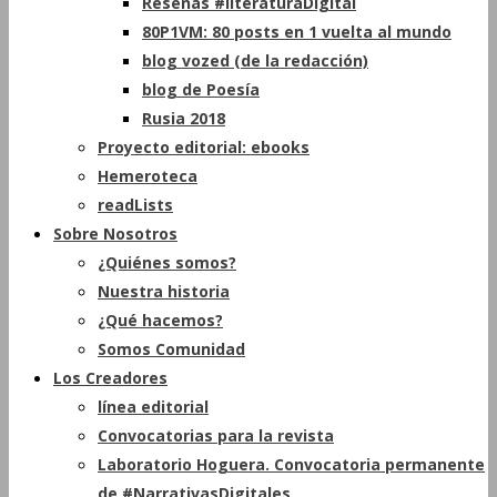
Reseñas #literaturaDigital
80P1VM: 80 posts en 1 vuelta al mundo
blog vozed (de la redacción)
blog de Poesía
Rusia 2018
Proyecto editorial: ebooks
Hemeroteca
readLists
Sobre Nosotros
¿Quiénes somos?
Nuestra historia
¿Qué hacemos?
Somos Comunidad
Los Creadores
línea editorial
Convocatorias para la revista
Laboratorio Hoguera. Convocatoria permanente
de #NarrativasDigitales