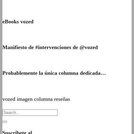
eBooks vozed
Manifiesto de #intervenciones de @vozed
Probablemente la única columna dedicada…
vozed imagen columna reseñas
Suscríbete al