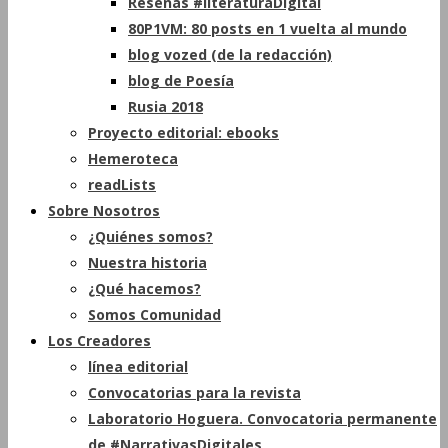
Reseñas #literaturaDigital
80P1VM: 80 posts en 1 vuelta al mundo
blog vozed (de la redacción)
blog de Poesía
Rusia 2018
Proyecto editorial: ebooks
Hemeroteca
readLists
Sobre Nosotros
¿Quiénes somos?
Nuestra historia
¿Qué hacemos?
Somos Comunidad
Los Creadores
línea editorial
Convocatorias para la revista
Laboratorio Hoguera. Convocatoria permanente
de #NarrativasDigitales