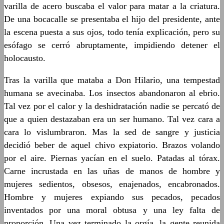
varilla de acero buscaba el valor para matar a la criatura.
De una bocacalle se presentaba el hijo del presidente, ante
la escena puesta a sus ojos, todo tenía explicación, pero su
esófago se cerró abruptamente, impidiendo detener el
holocausto.
Tras la varilla que mataba a Don Hilario, una tempestad
humana se avecinaba. Los insectos abandonaron al ebrio.
Tal vez por el calor y la deshidratación nadie se percató de
que a quien destazaban era un ser humano. Tal vez cara a
cara lo vislumbraron. Mas la sed de sangre y justicia
decidió beber de aquel chivo expiatorio. Brazos volando
por el aire. Piernas yacían en el suelo. Patadas al tórax.
Carne incrustada en las uñas de manos de hombre y
mujeres sedientos, obsesos, enajenados, encabronados.
Hombre y mujeres expiando sus pecados, pecados
inventados por una moral obtusa y una ley falta de
proporción. Una vez terminado la orgía, la gente reunida