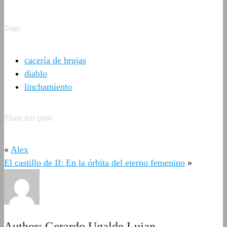
Tags:
cacería de brujas
diablo
linchamiento
Share this post:
«
Alex
El castillo de If: En la órbita del eterno femenino
»
Author:
Gerardo Ugalde Lujan