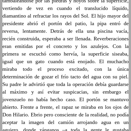
tambaleándose por las piedras y hoyos sobre la superficie,
vertiendo de vez en cuando el translucido líquido,
diamantino al refractar los rayos del Sol. El hijo mayor del
presidente abrió el portón del patio, la pipa entró de
reversa, lentamente. Detrás de ella una piscina vacía,
recién construida, esperaba a ser llenada. Reverberaciones
eran emitidas por el concreto y los azulejos. Con la
primera se escuchó como hervía, la superficie siseaba,
igual que un gato cuando está enojado. El muchacho
miraba todo el proceso excitado, con la única
determinación de gozar el frío tacto del agua con su piel.
Su padre le advirtió que toda la operación debía guardarse
al máximo y así evitar suspicacias, sin embargo el
jovenzuelo no había hecho caso. El portón se mantuvo
abierto. Frente a frente, el rapaz se miraba en los ojos de
Don Hilario. Ebrio pero consciente de la realidad, no podía
aceptar la imagen del camión arrojando agua en un
agujero, donde zánganos –a toda la gente le gustaba