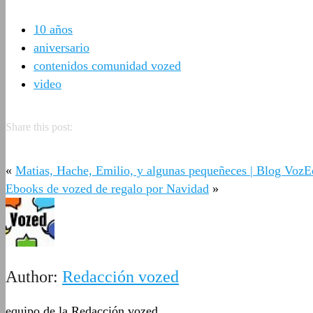
10 años
aniversario
contenidos comunidad vozed
video
Share this post:
«
Matias, Hache, Emilio, y algunas pequeñeces | Blog VozE
Ebooks de vozed de regalo por Navidad
»
Author:
Redacción vozed
equipo de la Redacción vozed