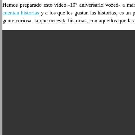
Hemos preparado este vídeo -10º aniversario vozed- a mane
cuentan historias
y a los que les gustan las historias, es un
gente curiosa, la que necesita historias, con aquellos que l