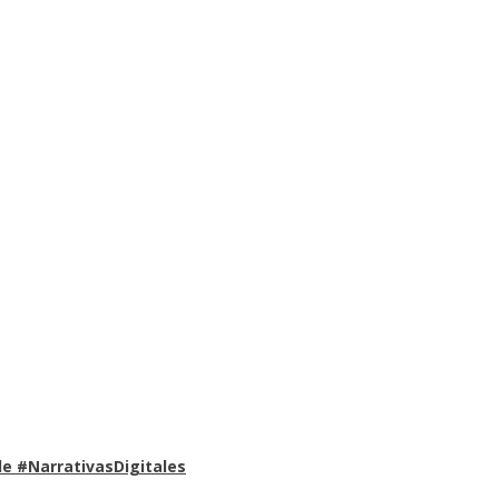
e #NarrativasDigitales