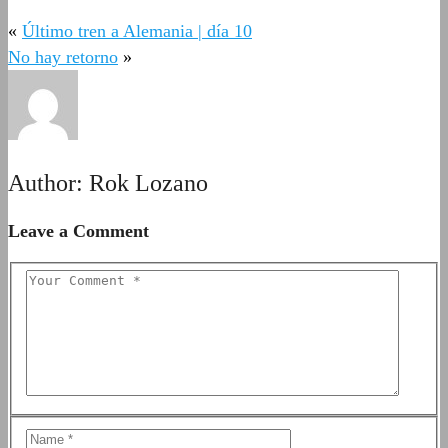
«
Último tren a Alemania | día 10
No hay retorno
»
Author:
Rok Lozano
Leave a Comment