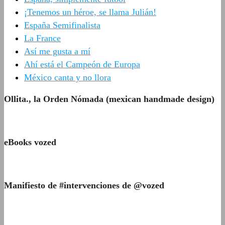
¡Tenemos un héroe, se llama Julián!
España Semifinalista
La France
Así me gusta a mí
Ahí está el Campeón de Europa
México canta y no llora
Ollita., la Orden Nómada (mexican handmade design)
eBooks vozed
Manifiesto de #intervenciones de @vozed