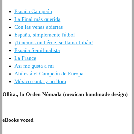
España Campeón
La Final más querida
Con las venas abiertas
España, simplemente fútbol
¡Tenemos un héroe, se llama Julián!
España Semifinalista
La France
Así me gusta a mí
Ahí está el Campeón de Europa
México canta y no llora
Ollita., la Orden Nómada (mexican handmade design)
eBooks vozed