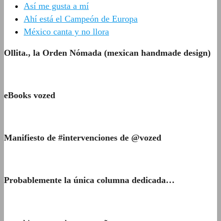
Así me gusta a mí
Ahí está el Campeón de Europa
México canta y no llora
Ollita., la Orden Nómada (mexican handmade design)
eBooks vozed
Manifiesto de #intervenciones de @vozed
Probablemente la única columna dedicada…