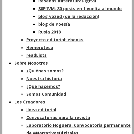
Reseñas #literaturaDigital
80P1VM: 80 posts en 1 vuelta al mundo
blog vozed (de la redacción)
blog de Poesía
Rusia 2018
Proyecto editorial: ebooks
Hemeroteca
readLists
Sobre Nosotros
¿Quiénes somos?
Nuestra historia
¿Qué hacemos?
Somos Comunidad
Los Creadores
línea editorial
Convocatorias para la revista
Laboratorio Hoguera. Convocatoria permanente
de #NarrativasDigitales