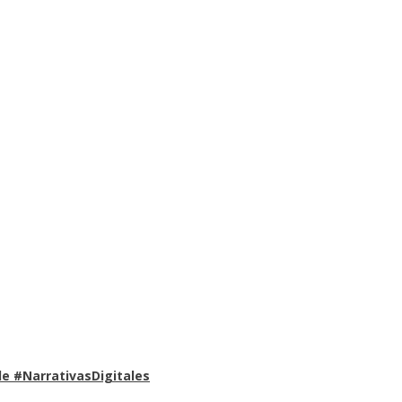
e #NarrativasDigitales