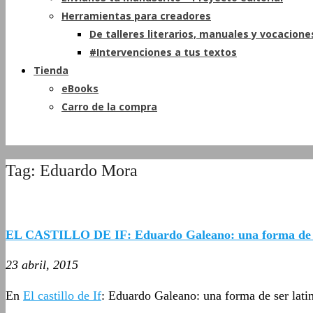
Herramientas para creadores
De talleres literarios, manuales y vocacione
#Intervenciones a tus textos
Tienda
eBooks
Carro de la compra
Tag: Eduardo Mora
EL CASTILLO DE IF: Eduardo Galeano: una forma de s
23 abril, 2015
En
El castillo de If
: Eduardo Galeano: una forma de ser lat