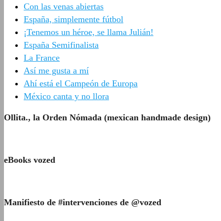
Con las venas abiertas
España, simplemente fútbol
¡Tenemos un héroe, se llama Julián!
España Semifinalista
La France
Así me gusta a mí
Ahí está el Campeón de Europa
México canta y no llora
Ollita., la Orden Nómada (mexican handmade design)
eBooks vozed
Manifiesto de #intervenciones de @vozed