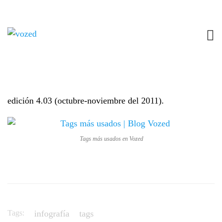
TAGS MÁS POPULARES | BLOG VOZED
8 NOVIEMBRE, 2011
BLOG VOZED (DE LA REDACCIÓN)
NO
COMMENTS
Los tags más usados en los textos de Vozed hasta la
edición 4.03 (octubre-noviembre del 2011).
Tags más usados en Vozed
Tags:
infografía
tags