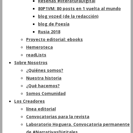
Reseñas #literaturaDigital
80P1VM: 80 posts en 1 vuelta al mundo
blog vozed (de la redacción)
blog de Poesía
Rusia 2018
Proyecto editorial: ebooks
Hemeroteca
readLists
Sobre Nosotros
¿Quiénes somos?
Nuestra historia
¿Qué hacemos?
Somos Comunidad
Los Creadores
línea editorial
Convocatorias para la revista
Laboratorio Hoguera. Convocatoria permanente
de #NarrativasDigitales