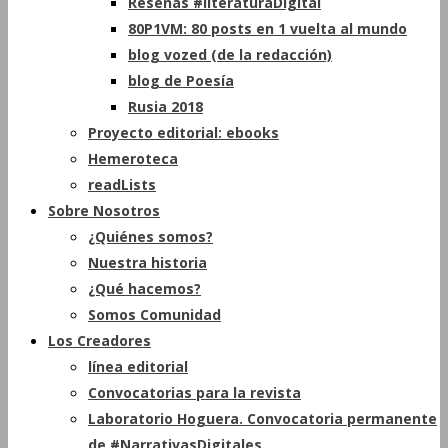
Reseñas #literaturaDigital
80P1VM: 80 posts en 1 vuelta al mundo
blog vozed (de la redacción)
blog de Poesía
Rusia 2018
Proyecto editorial: ebooks
Hemeroteca
readLists
Sobre Nosotros
¿Quiénes somos?
Nuestra historia
¿Qué hacemos?
Somos Comunidad
Los Creadores
línea editorial
Convocatorias para la revista
Laboratorio Hoguera. Convocatoria permanente
de #NarrativasDigitales