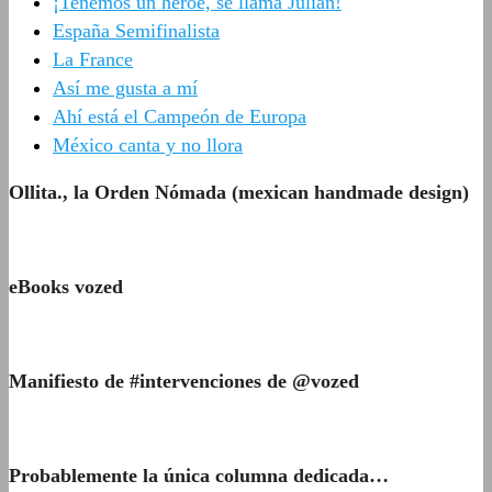
¡Tenemos un héroe, se llama Julián!
España Semifinalista
La France
Así me gusta a mí
Ahí está el Campeón de Europa
México canta y no llora
Ollita., la Orden Nómada (mexican handmade design)
eBooks vozed
Manifiesto de #intervenciones de @vozed
Probablemente la única columna dedicada…