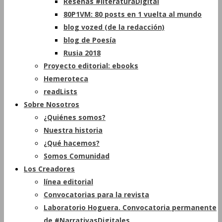
Reseñas #literaturaDigital
80P1VM: 80 posts en 1 vuelta al mundo
blog vozed (de la redacción)
blog de Poesía
Rusia 2018
Proyecto editorial: ebooks
Hemeroteca
readLists
Sobre Nosotros
¿Quiénes somos?
Nuestra historia
¿Qué hacemos?
Somos Comunidad
Los Creadores
línea editorial
Convocatorias para la revista
Laboratorio Hoguera. Convocatoria permanente
de #NarrativasDigitales