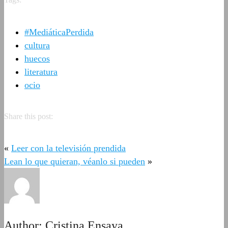
#MediáticaPerdida
cultura
huecos
literatura
ocio
Share this post:
«
Leer con la televisión prendida
Lean lo que quieran, véanlo si pueden
»
Author:
Cristina Ensaya