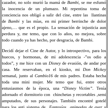
cazador, no solo murió la mamá de
Bambi
, se me esfumó
la inocencia de un plumazo. Mi repentina toma de
conciencia nos obligó a salir del cine, entre las llantinas
de
Bambi
y las mías, en mi primer berrinche de dolor
ajeno,… que es el propio. La sensación de injusticia aun
perdura y, me temo, que con lo años, no mejora, sobre
todo cuando ya has hecho, por desgracia, de Bambi.
Decidí dejar el Cine de Autor, y lo introspectivo, para los
huecos, y hormonas, de mi adolescencia -”os odio a
todos”, y me hice con un
Disney
de evasión, de andar por
casa. Me reservaban, en el kiosko, mi
Don Mickey
semanal, junto al
Cambio16
de mis padres. Estaba hecha
toda una mini mujer. Me temo que fui, entre otros
entusiasmos de la época, una “
Disney Victim”
. Tenía
adornado el dormitorio con chinchetas y recortables ,semi
amputados, de sus personajes. También encontré gotelé
para los anti sistema de
Fantasías animadas de ayer y