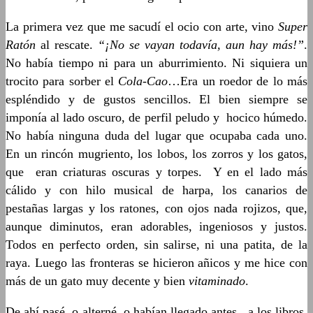
La primera vez que me sacudí el ocio con arte, vino
Super
Ratón
al rescate.
“¡No se vayan todavía, aun hay más!”
.
No había tiempo ni para un aburrimiento. Ni siquiera un
trocito para sorber el
Cola-Cao
…Era un roedor de lo más
espléndido y de gustos sencillos. El bien siempre se
imponía al lado oscuro, de perfil peludo y hocico húmedo.
No había ninguna duda del lugar que ocupaba cada uno.
En un rincón mugriento, los lobos, los zorros y los gatos,
que eran criaturas oscuras y torpes. Y en el lado más
cálido y con hilo musical de harpa, los canarios de
pestañas largas y los ratones, con ojos nada rojizos, que,
aunque diminutos, eran adorables, ingeniosos y justos.
Todos en perfecto orden, sin salirse, ni una patita, de la
raya. Luego las fronteras se hicieron añicos y me hice con
más de un gato muy decente y bien
vitaminado
.
De ahí pasé, o alterné, o habían llegado antes, a los libros