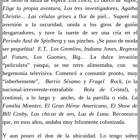
me llenó la salita de espera.
Los cinco, El Barco de Vapor,
Elige tu propia aventura
,
Los tres investigadores, Agatha
Christie… Las células grises
a flor de piel.
..
Superé mi
aversión a la oscuridad, unida a los giros de guión
desgarradores, y tuve la suerte de ser una cría en el
Periodo Azul
de
Spielberg
y sus pinches. ¡Se puso de moda
ser pequeñita!
E.T, Los Gremlins, Indiana Jones, Regreso
al Futuro, Los Goonies, Big…
La dulce invasión
“peliculera” yanqui, se me retro alimentaba, con su
hegemonía televisiva. Comencé a consumir pronto, muy
“inberbemente”,
Barrio Sésamo
y
Fragel Rock,
(o la
nacional-irreverente-entrañable
Bola de Cristal
), y
continué, a lo largo y ancho, de la parrilla o vida.
La
Familia Monster, El Gran Héroe Americano, El Show de
Bill Cosby, Las chicas de oro, Luz de Luna
. Reconozco
que, en esos años, andaba muy felizmente colonizada.
Y aun poseo el don de la ubicuidad. Lo tengo sobre