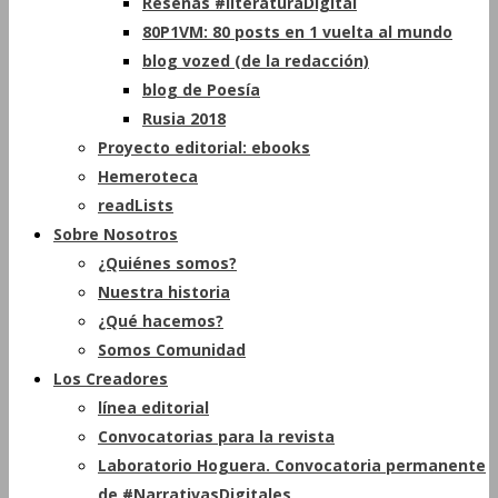
Reseñas #literaturaDigital
80P1VM: 80 posts en 1 vuelta al mundo
blog vozed (de la redacción)
blog de Poesía
Rusia 2018
Proyecto editorial: ebooks
Hemeroteca
readLists
Sobre Nosotros
¿Quiénes somos?
Nuestra historia
¿Qué hacemos?
Somos Comunidad
Los Creadores
línea editorial
Convocatorias para la revista
Laboratorio Hoguera. Convocatoria permanente
de #NarrativasDigitales