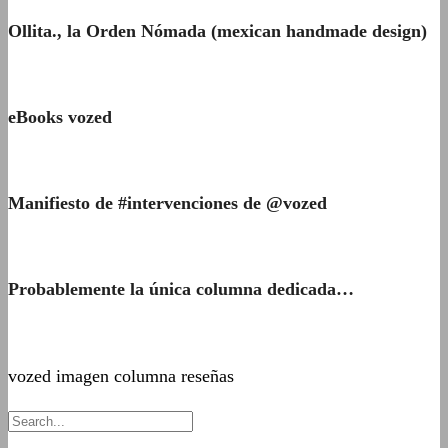
Ollita., la Orden Nómada (mexican handmade design)
eBooks vozed
Manifiesto de #intervenciones de @vozed
Probablemente la única columna dedicada…
vozed imagen columna reseñas